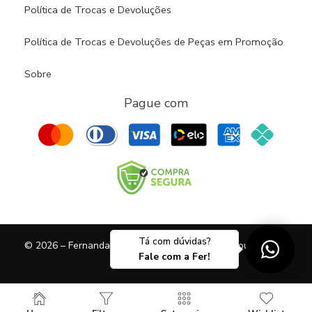
Política de Trocas e Devoluções
Política de Trocas e Devoluções de Peças em Promoção
Sobre
Pague com
Tá com dúvidas?
© 2026 – Fernanda Borges Ferreira Lopes / Ferboutik | CNPJ
Fale com a Fer!
43901018000177