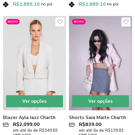
R$
1,889.10
R$
1,889.10
no pix
no pix
NOVO
NOVO
Ver opções
Ver opções
Blazer Ayla Jazz Charth
Shorts Saia Maite Charth
R$
2,099.00
R$
839.00
em até
6
x de
R$
349.83
em até
6
x de
R$
139.83
sem juros
sem juros