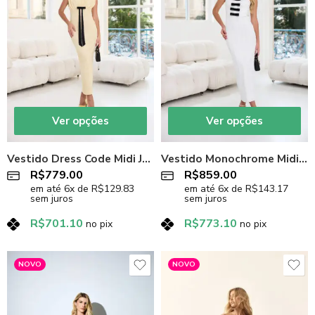
Ver opções
Ver opções
Vestido Dress Code Midi Justo em Malha Texturizada Amarelo Manteiga
Vestido Monochrome Midi Tomara que Caia em Crepe Premium Off-White
R$
779.00
R$
859.00
em até
6
x de
R$
129.83
em até
6
x de
R$
143.17
sem juros
sem juros
R$
701.10
R$
773.10
no pix
no pix
NOVO
NOVO