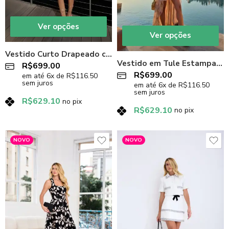
Ver opções
Ver opções
Vestido Curto Drapeado com Pedrarias
Vestido em Tule Estampado com Corset e Saia Assimétrica
R$
699.00
R$
699.00
em até
6
x de
R$
116.50
sem juros
em até
6
x de
R$
116.50
sem juros
R$
629.10
no pix
R$
629.10
no pix
NOVO
NOVO