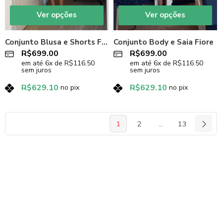
Ver opções
Ver opções
Conjunto Blusa e Shorts Fiore
Conjunto Body e Saia Fiore
R$
699.00
R$
699.00
em até
6
x de
R$
116.50
em até
6
x de
R$
116.50
sem juros
sem juros
R$
629.10
R$
629.10
no pix
no pix
1
2
…
13