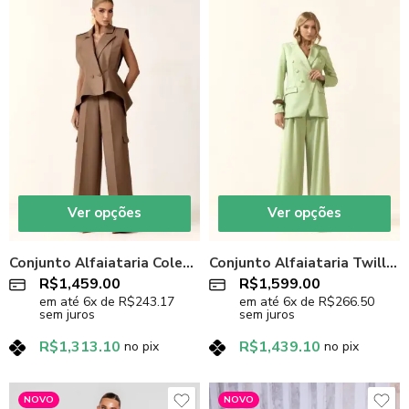
Ver opções
Ver opções
Conjunto Alfaiataria Colete e Calça Camel
Conjunto Alfaiataria Twill Verde
R$
1,459.00
R$
1,599.00
em até
6
x de
R$
243.17
em até
6
x de
R$
266.50
sem juros
sem juros
R$
1,313.10
R$
1,439.10
no pix
no pix
NOVO
NOVO