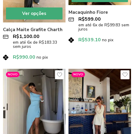
Macaquinho Fiore
Ver opções
R$
599.00
em até
6
x de
R$
99.83
sem
juros
Calça Maite Grafite Charth
R$
1,100.00
R$
539.10
no pix
em até
6
x de
R$
183.33
sem juros
R$
990.00
no pix
NOVO
NOVO