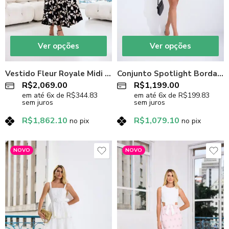
Ver opções
Ver opções
Vestido Fleur Royale Midi Rodado em Tule Texturizado com Flores em Cetim
Conjunto Spotlight Bordado em Crepe Premium Off-White
R$
2,069.00
R$
1,199.00
em até
6
x de
R$
344.83
em até
6
x de
R$
199.83
sem juros
sem juros
R$
1,862.10
R$
1,079.10
no pix
no pix
NOVO
NOVO