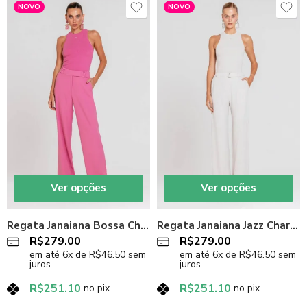
NOVO
NOVO
Ver opções
Ver opções
Regata Janaiana Bossa Charth
Regata Janaiana Jazz Charth
R$
279.00
R$
279.00
em até
6
x de
R$
46.50
sem
em até
6
x de
R$
46.50
sem
juros
juros
R$
251.10
R$
251.10
no pix
no pix