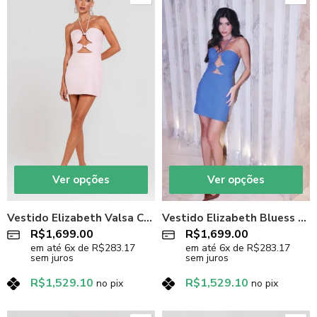
Ver opções
Ver opções
Vestido Elizabeth Valsa Charth
Vestido Elizabeth Bluess Charth
R$
1,699.00
R$
1,699.00
em até
6
x de
R$
283.17
em até
6
x de
R$
283.17
sem juros
sem juros
R$
1,529.10
R$
1,529.10
no pix
no pix