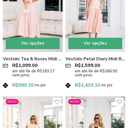
Ver opções
Ver opções
Vestido Tea & Roses Midi Rodado em Crepe Rosa Candy
Vestido Petal Diary Midi Balonê em Tecido Telado Bege e Rosa
R$
1,099.00
R$
1,599.00
em até
6
x de
R$
183.17
em até
6
x de
R$
266.50
sem juros
sem juros
R$
989.10
R$
1,439.10
no pix
no pix
NOVO
NOVO