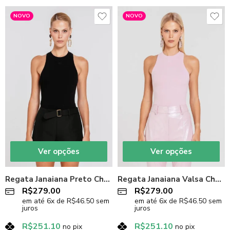
NOVO
NOVO
Ver opções
Ver opções
Regata Janaiana Preto Charth
Regata Janaiana Valsa Charth
R$
279.00
R$
279.00
em até
6
x de
R$
46.50
sem
em até
6
x de
R$
46.50
sem
juros
juros
R$
251.10
R$
251.10
no pix
no pix