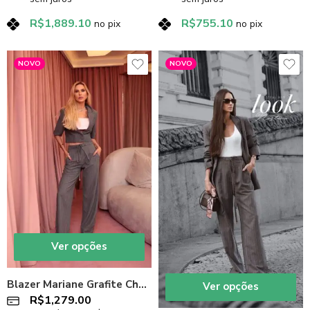
R$
1,889.10
R$
755.10
no pix
no pix
NOVO
NOVO
Ver opções
Blazer Mariane Grafite Charth
Ver opções
R$
1,279.00