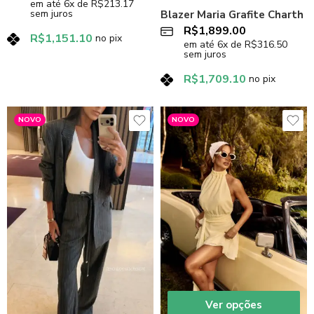
em até
6
x de
R$
213.17
sem juros
Blazer Maria Grafite Charth
R$
1,899.00
R$
1,151.10
no pix
em até
6
x de
R$
316.50
sem juros
R$
1,709.10
no pix
NOVO
NOVO
Ver opções