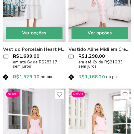
Ver opções
Ver opções
Vestido Porcelain Heart Midi em Laise Off-White com Babados
Vestido Aline Midi em Crepe Off-White e Rosa Candy com Bordado Manual
R$
1,699.00
R$
1,298.00
em até
6
x de
R$
283.17
em até
6
x de
R$
216.33
sem juros
sem juros
R$
1,529.10
R$
1,168.20
no pix
no pix
NOVO
NOVO