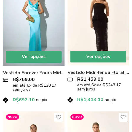
Ver opções
Ver opções
Vestido Midi Renda Floral 3D
Vestido Forever Yours Midi Sereia em Cetim Premium Turquesa
R$
1,459.00
R$
769.00
em até
6
x de
R$
243.17
em até
6
x de
R$
128.17
sem juros
sem juros
R$
1,313.10
R$
692.10
no pix
no pix
NOVO
NOVO