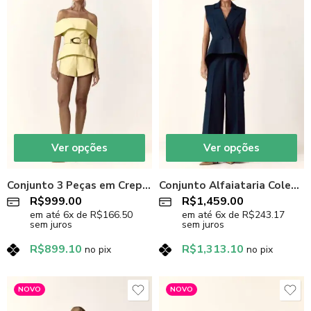
Ver opções
Ver opções
Conjunto 3 Peças em Crepe Alfaiataria Amarel
Conjunto Alfaiataria Colete e Calça Azul
R$
999.00
R$
1,459.00
em até
6
x de
R$
166.50
em até
6
x de
R$
243.17
sem juros
sem juros
R$
899.10
R$
1,313.10
no pix
no pix
NOVO
NOVO