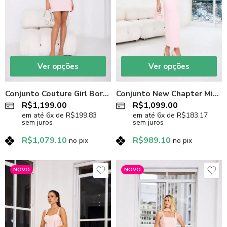
Ver opções
Ver opções
Conjunto Couture Girl Bordado em Crepe Rosa Candy
Conjunto New Chapter Midi em Crepe Rosa Candy
R$
1,199.00
R$
1,099.00
em até
6
x de
R$
199.83
em até
6
x de
R$
183.17
sem juros
sem juros
R$
1,079.10
R$
989.10
no pix
no pix
NOVO
NOVO