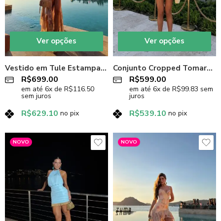
Ver opções
Ver opções
Vestido em Tule Estampado
Conjunto Cropped Tomara que Caia e Shorts Azul
R$
699.00
R$
599.00
em até
6
x de
R$
116.50
em até
6
x de
R$
99.83
sem
sem juros
juros
R$
629.10
R$
539.10
no pix
no pix
NOVO
NOVO