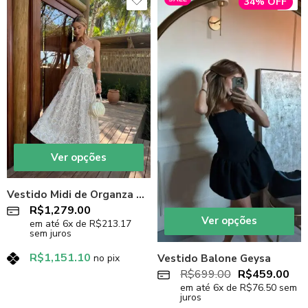
34% OFF
Ver opções
Vestido Midi de Organza Bege Gold Nude
R$
1,279.00
Ver opções
em até
6
x de
R$
213.17
sem juros
R$
1,151.10
no pix
Vestido Balone Geysa
R$
699.00
R$
459.00
em até
6
x de
R$
76.50
sem
juros