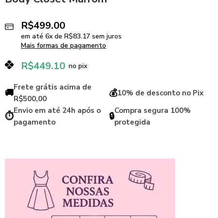
R$
499.00
em até
6
x de
R$
83.17
sem juros
Mais formas de pagamento
R$
449.10
no pix
Frete grátis acima de
🚚
💰
10% de desconto no Pix
R$500,00
Envio em até 24h após o
Compra segura 100%
⏱️
🔒
pagamento
protegida