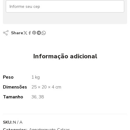
Share
Informação adicional
Peso
1 kg
Dimensões
25 × 20 × 4 cm
Tamanho
36, 38
SKU:
N / A
Categories:
Annatorquato
,
Calças