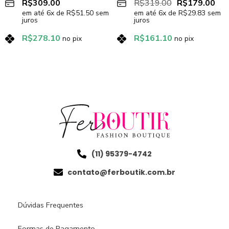
R$
309.00
R$
319.00
R$
179.00
em até
6
x de
R$
51.50
sem
em até
6
x de
R$
29.83
sem
juros
juros
R$
278.10
R$
161.10
no pix
no pix
(11) 95379-4742
contato@ferboutik.com.br
Dúvidas Frequentes
Formas de Pagamento