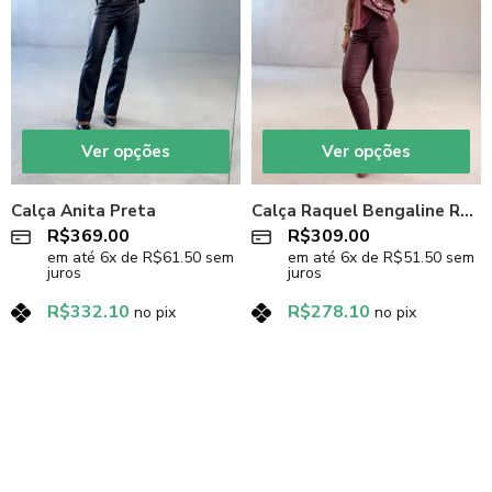
Ver opções
Ver opções
Calça Anita Preta
Calça Raquel Bengaline Resinado
R$
369.00
R$
309.00
em até
6
x de
R$
61.50
sem
em até
6
x de
R$
51.50
sem
juros
juros
R$
332.10
R$
278.10
no pix
no pix