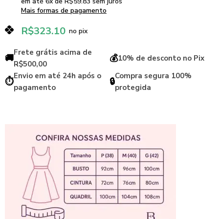
em até
6
x de
R$
59.83
sem juros
Mais formas de pagamento
R$
323.10
no pix
Frete grátis acima de
🚚
💰
10% de desconto no Pix
R$500,00
Envio em até 24h após o
Compra segura 100%
⏱️
🔒
pagamento
protegida