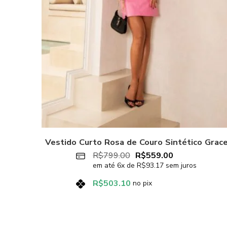
Vestido Curto Rosa de Couro Sintético Grac
R$
799.00
R$
559.00
em até
6
x de
R$
93.17
sem juros
R$
503.10
no pix