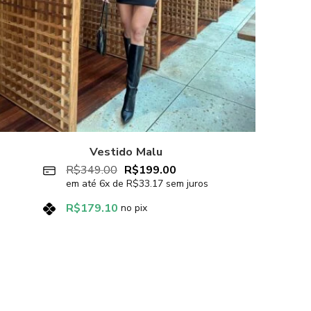
Vestido Malu
R$
349.00
R$
199.00
em até
6
x de
R$
33.17
sem juros
R$
179.10
no pix