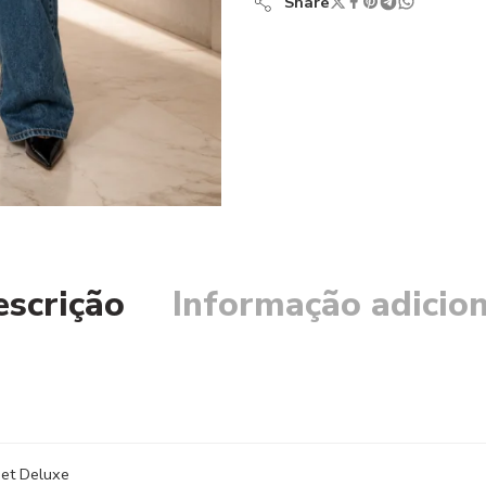
Share
escrição
Informação adicion
et Deluxe