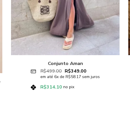
Conjunto Aman
R$
499.00
R$
349.00
em até
6
x de
R$
58.17
sem juros
e
R$
314.10
no pix