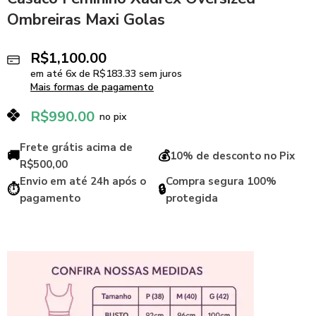
Ombreiras Maxi Golas
R$
1,100.00
em até
6
x de
R$
183.33
sem juros
Mais formas de pagamento
R$
990.00
no pix
Frete grátis acima de
🚚
💰
10% de desconto no Pix
R$500,00
Envio em até 24h após o
Compra segura 100%
⏱️
🔒
pagamento
protegida