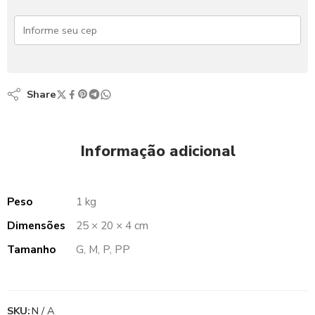
Share
Informação adicional
Peso
1 kg
Dimensões
25 × 20 × 4 cm
Tamanho
G, M, P, PP
SKU:
N / A