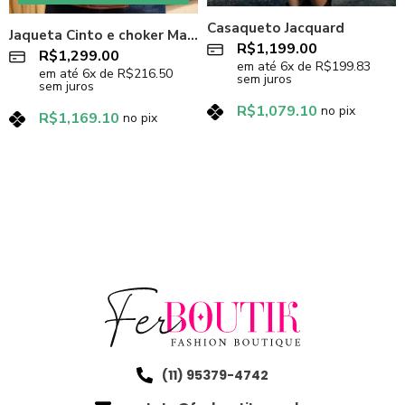
Casaqueto Jacquard
Jaqueta Cinto e choker Marrom
R$
1,199.00
R$
1,299.00
em até
6
x de
R$
199.83
em até
6
x de
R$
216.50
sem juros
sem juros
R$
1,079.10
no pix
R$
1,169.10
no pix
(11) 95379-4742