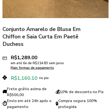
Conjunto Amarelo de Blusa Em
Chiffon e Saia Curta Em Paetê
Duchess
R$
1,289.00
em até
6
x de
R$
214.83
sem juros
Mais formas de pagamento
R$
1,160.10
no pix
Frete grátis acima de
🚚
💰
10% de desconto no Pix
R$500,00
Envio em até 24h após o
Compra segura 100%
⏱️
🔒
pagamento
protegida