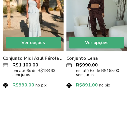
Ver opções
Ver opções
Conjunto Midi Azul Pérola Grace
Conjunto Lena
R$
1,100.00
R$
990.00
em até
6
x de
R$
183.33
em até
6
x de
R$
165.00
sem juros
sem juros
R$
990.00
R$
891.00
no pix
no pix