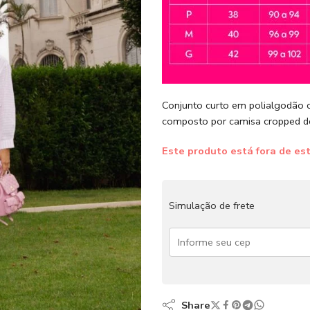
Conjunto curto em polialgodão c
composto por camisa cropped d
Este produto está fora de est
Simulação de frete
Share