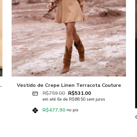
ul e Saia Curta Bliss Azul
Vestido de Crepe Linen Terracota Couture
R$
759.00
R$
531.00
em até
6
x de
R$
88.50
sem juros
R$
477.90
no pix