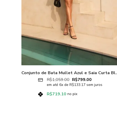
Conjunto de Bata Mullet Az
R$
1,059.00
R$
799.00
em até
6
x de
R$
133.17
sem juros
R$
719.10
no pix