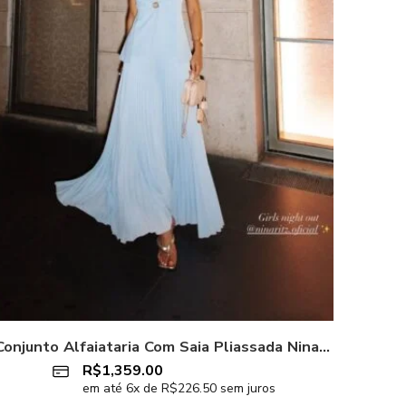
Conjunto Alfaiataria Com Saia Pliassada Nina Ritz
R$
1,359.00
em até
6
x de
R$
226.50
sem juros