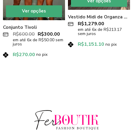
Ver opções
Ver opções
Vestido Midi de Organza Bege Gold Nude
R$
1,279.00
Conjunto Tivoli
em até
6
x de
R$
213.17
R$
600.00
R$
300.00
sem juros
em até
6
x de
R$
50.00
sem
R$
1,151.10
juros
no pix
R$
270.00
no pix