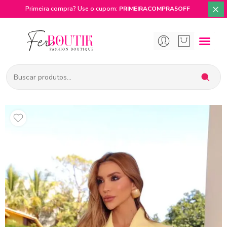
×
Primeira compra? Use o cupom:
PRIMEIRACOMPRA5OFF