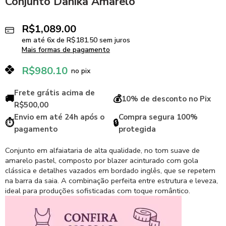
Conjunto Danika Amarelo
R$
1,089.00
em até
6
x de
R$
181.50
sem juros
Mais formas de pagamento
R$
980.10
no pix
Frete grátis acima de
🚚
💰
10% de desconto no Pix
R$500,00
Envio em até 24h após o
Compra segura 100%
⏱️
🔒
pagamento
protegida
Conjunto em alfaiataria de alta qualidade, no tom suave de
amarelo pastel, composto por blazer acinturado com gola
clássica e detalhes vazados em bordado inglês, que se repetem
na barra da saia. A combinação perfeita entre estrutura e leveza,
ideal para produções sofisticadas com toque romântico.