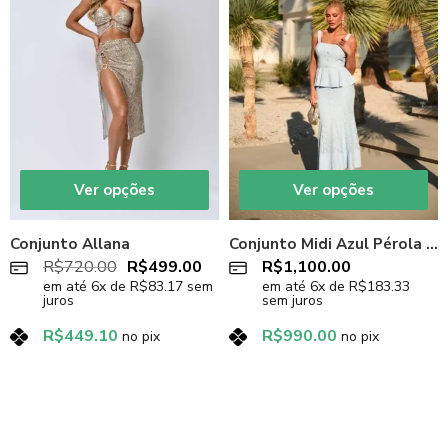
Ver opções
Ver opções
Conjunto Allana
Conjunto Midi Azul Pérola Grace
R$
720.00
R$
499.00
R$
1,100.00
em até
6
x de
R$
83.17
sem
em até
6
x de
R$
183.33
juros
sem juros
R$
449.10
R$
990.00
no pix
no pix