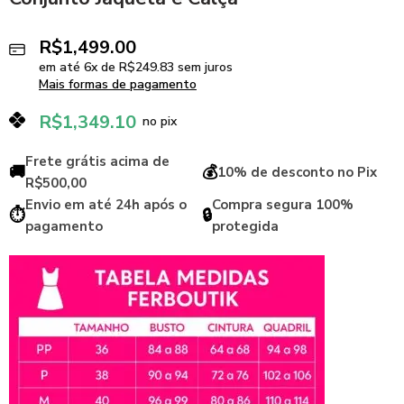
R$
1,499.00
em até
6
x de
R$
249.83
sem juros
Mais formas de pagamento
R$
1,349.10
no pix
Frete grátis acima de
🚚
💰
10% de desconto no Pix
R$500,00
Envio em até 24h após o
Compra segura 100%
⏱️
🔒
pagamento
protegida