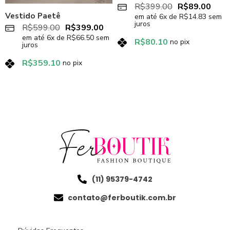
R$
399.00
R$
89.00
Vestido Paetê
em até
6
x de
R$
14.83
sem
juros
R$
599.00
R$
399.00
em até
6
x de
R$
66.50
sem
R$
80.10
no pix
juros
R$
359.10
no pix
(11) 95379-4742
contato@ferboutik.com.br