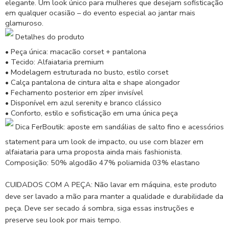
elegante. Um look único para mulheres que desejam sofisticação
em qualquer ocasião – do evento especial ao jantar mais
glamuroso.
Detalhes do produto
• Peça única: macacão corset + pantalona
• Tecido: Alfaiataria premium
• Modelagem estruturada no busto, estilo corset
• Calça pantalona de cintura alta e shape alongador
• Fechamento posterior em zíper invisível
• Disponível em azul serenity e branco clássico
• Conforto, estilo e sofisticação em uma única peça
Dica FerBoutik: aposte em sandálias de salto fino e acessórios
statement para um look de impacto, ou use com blazer em
alfaiataria para uma proposta ainda mais fashionista.
Composição: 50% algodão 47% poliamida 03% elastano
CUIDADOS COM A PEÇA:
Não lavar em máquina, este produto
deve ser lavado a mão para manter a qualidade e durabilidade da
peça. Deve ser secado á sombra, siga essas instruções e
preserve seu look por mais tempo.