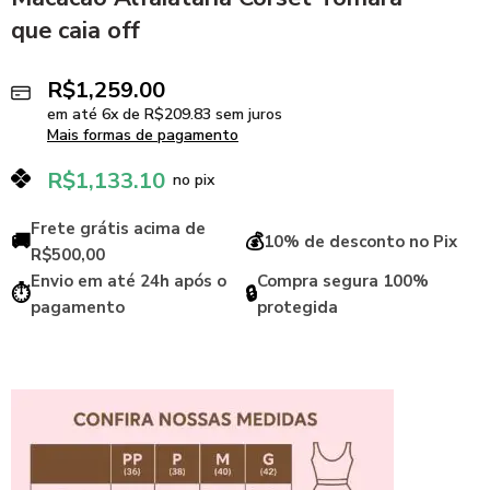
que caia off
R$
1,259.00
em até
6
x de
R$
209.83
sem juros
Mais formas de pagamento
R$
1,133.10
no pix
Frete grátis acima de
🚚
💰
10% de desconto no Pix
R$500,00
Envio em até 24h após o
Compra segura 100%
⏱️
🔒
pagamento
protegida