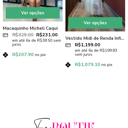
Ver opções
Ver opções
Macaquinho Micheli Caqui
R$
329.00
R$
231.00
Vestido Midi de Renda Infinity Off-White
em até
6
x de
R$
38.50
sem
R$
1,199.00
juros
em até
6
x de
R$
199.83
R$
207.90
sem juros
no pix
R$
1,079.10
no pix