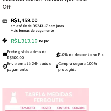
Off
R$
1,459.00
em até
6
x de
R$
243.17
sem juros
Mais formas de pagamento
R$
1,313.10
no pix
Frete grátis acima de
🚚
💰
10% de desconto no Pix
R$500,00
Envio em até 24h após o
Compra segura 100%
⏱️
🔒
pagamento
protegida