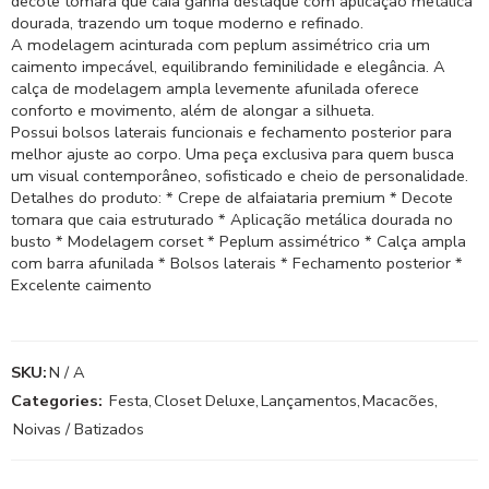
decote tomara que caia ganha destaque com aplicação metálica
dourada, trazendo um toque moderno e refinado.
A modelagem acinturada com peplum assimétrico cria um
caimento impecável, equilibrando feminilidade e elegância. A
calça de modelagem ampla levemente afunilada oferece
conforto e movimento, além de alongar a silhueta.
Possui bolsos laterais funcionais e fechamento posterior para
melhor ajuste ao corpo. Uma peça exclusiva para quem busca
um visual contemporâneo, sofisticado e cheio de personalidade.
Detalhes do produto: * Crepe de alfaiataria premium * Decote
tomara que caia estruturado * Aplicação metálica dourada no
busto * Modelagem corset * Peplum assimétrico * Calça ampla
com barra afunilada * Bolsos laterais * Fechamento posterior *
Excelente caimento
SKU:
N / A
Categories:
Festa
,
Closet Deluxe
,
Lançamentos
,
Macacões
,
Noivas / Batizados