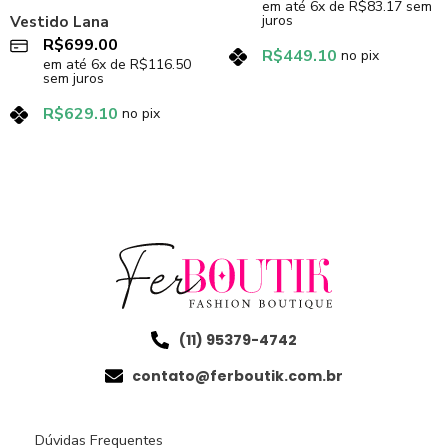
em até
6
x de
R$
83.17
sem
juros
Vestido Lana
R$
699.00
R$
449.10
no pix
em até
6
x de
R$
116.50
sem juros
R$
629.10
no pix
(11) 95379-4742
contato@ferboutik.com.br
Dúvidas Frequentes