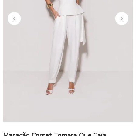
Macacão Corset Tomara Que Caia