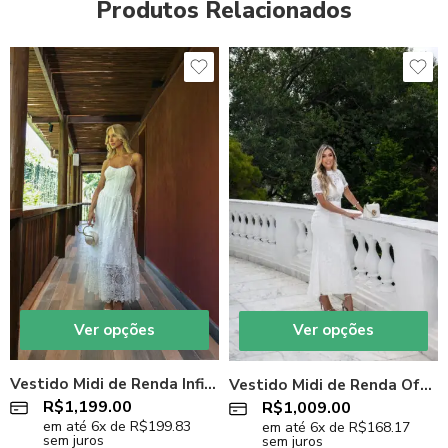
Produtos Relacionados
Ver opções
Ver opções
Vestido Midi de Renda Infinity Off-White
Vestido Midi de Renda Off-White Victory
R$
1,199.00
R$
1,009.00
em até
6
x de
R$
199.83
em até
6
x de
R$
168.17
sem juros
sem juros