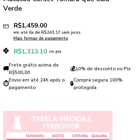
Verde
R$
1,459.00
em até
6
x de
R$
243.17
sem juros
Mais formas de pagamento
R$
1,313.10
no pix
Frete grátis acima de
🚚
💰
10% de desconto no Pix
R$500,00
Envio em até 24h após o
Compra segura 100%
⏱️
🔒
pagamento
protegida