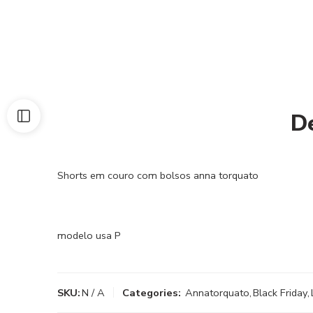
D
Shorts em couro com bolsos anna torquato
modelo usa P
SKU:
N / A
Categories:
Annatorquato
,
Black Friday
,