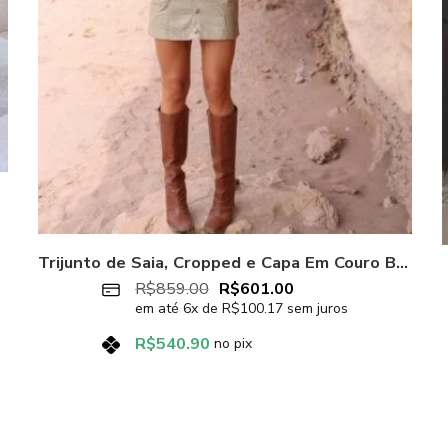
Trijunto de Saia, Cropped e Capa Em Couro Bege Bold Nude
R$
859.00
R$
601.00
em até
6
x de
R$
100.17
sem juros
R$
540.90
no pix