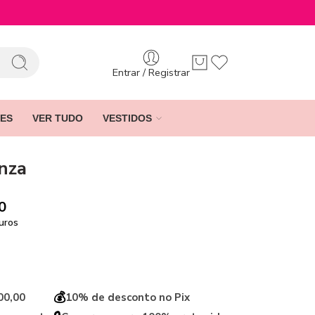
Entrar / Registrar
ES
VER TUDO
VESTIDOS
inza
0
uros
💰
00,00
10% de desconto no Pix