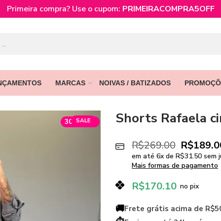
Primeira compra? Use o cupom:
PRIMEIRACOMPRA5OFF
NÇAMENTOS
MARCAS
NOIVAS / BATIZADOS
PROMOÇÕ
Shorts Rafaela c
SALE
30% OFF
R$
269.00
R$
189.0
em até
6
x de
R$
31.50
sem j
Mais formas de pagamento
R$
170.10
no pix
🚚
Frete grátis acima de R$5