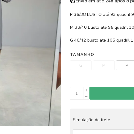
⏱️
Envio em até 24h após o 
P 36/38 BUSTO até 93 quadril 
M 38/40 Busto ate 95 quadril 1
G 40/42 busto ate 105 quadril 
TAMANHO
G
M
P
Simulação de frete