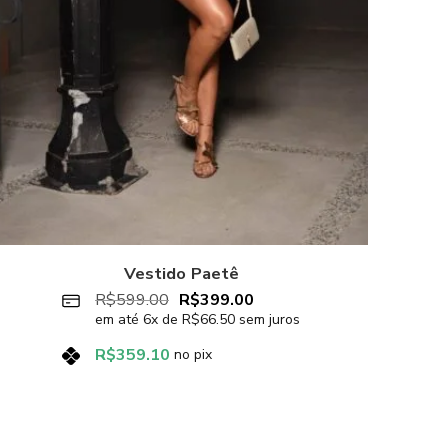
Vestido Paetê
R$
599.00
R$
399.00
em até
6
x de
R$
66.50
sem juros
R$
359.10
no pix