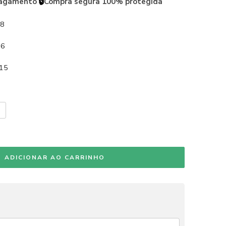
🔒
pagamento
Compra segura 100% protegida
98
06
115
ADICIONAR AO CARRINHO