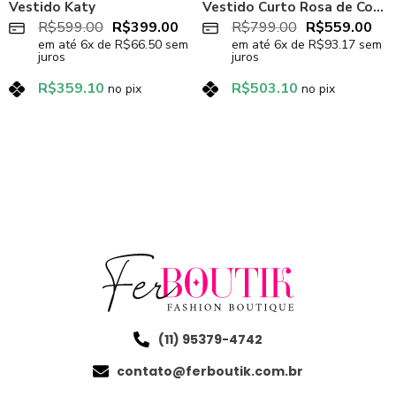
Vestido Katy
Vestido Curto Rosa de Couro Sintético Grace
R$
599.00
R$
399.00
R$
799.00
R$
559.00
em até
6
x de
R$
66.50
sem
em até
6
x de
R$
93.17
sem
juros
juros
R$
359.10
R$
503.10
no pix
no pix
(11) 95379-4742
contato@ferboutik.com.br