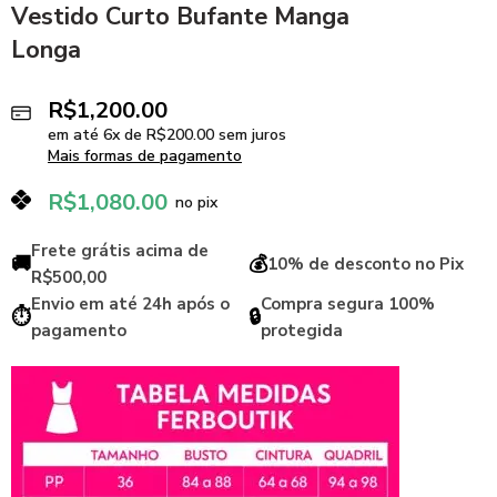
Vestido Curto Bufante Manga
Longa
R$
1,200.00
em até
6
x de
R$
200.00
sem juros
Mais formas de pagamento
R$
1,080.00
no pix
Frete grátis acima de
🚚
💰
10% de desconto no Pix
R$500,00
Envio em até 24h após o
Compra segura 100%
⏱️
🔒
pagamento
protegida