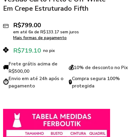
Em Crepe Estruturado Fifth
R$
799.00
em até
6
x de
R$
133.17
sem juros
Mais formas de pagamento
R$
719.10
no pix
Frete grátis acima de
🚚
💰
10% de desconto no Pix
R$500,00
Envio em até 24h após o
Compra segura 100%
⏱️
🔒
pagamento
protegida