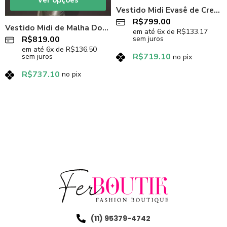
Ver opções
Vestido Midi Evasê de Crepe Rosa Candy Cor-de-rosa
R$
799.00
Vestido Midi de Malha Dourada
em até
6
x de
R$
133.17
R$
819.00
sem juros
em até
6
x de
R$
136.50
R$
719.10
sem juros
no pix
R$
737.10
no pix
(11) 95379-4742