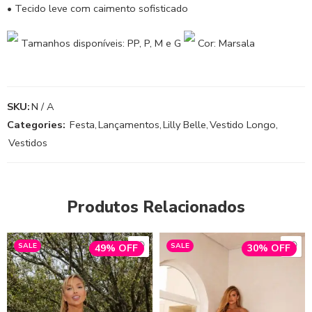
• Tecido leve com caimento sofisticado
Tamanhos disponíveis: PP, P, M e G
Cor: Marsala
SKU:
N / A
Categories:
Festa
,
Lançamentos
,
Lilly Belle
,
Vestido Longo
,
Vestidos
Produtos Relacionados
SALE
SALE
49% OFF
30% OFF