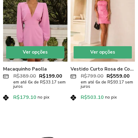
Ver opções
Ver opções
Macaquinho Paolla
Vestido Curto Rosa de Couro Sintético Grace
R$
389.00
R$
199.00
R$
799.00
R$
559.00
em até
6
x de
R$
33.17
sem
em até
6
x de
R$
93.17
sem
juros
juros
R$
179.10
R$
503.10
no pix
no pix