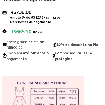
R$
739.00
em até
6
x de
R$
123.17
sem juros
Mais formas de pagamento
R$
665.10
no pix
Frete grátis acima de
🚚
💰
10% de desconto no Pix
R$500,00
Envio em até 24h após o
Compra segura 100%
⏱️
🔒
pagamento
protegida