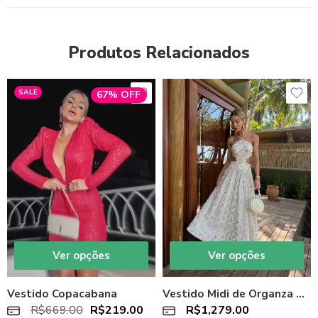
Produtos Relacionados
SALE
67% OFF
Ver opções
Ver opções
Vestido Copacabana
Vestido Midi de Organza Bege Gold Nude
R$
669.00
R$
219.00
R$
1,279.00