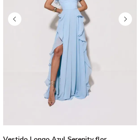
Vestido Longo Azul Serenity flor