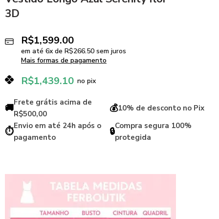
3D
R$
1,599.00
em até
6
x de
R$
266.50
sem juros
Mais formas de pagamento
R$
1,439.10
no pix
Frete grátis acima de
🚚
💰
10% de desconto no Pix
R$500,00
Envio em até 24h após o
Compra segura 100%
⏱️
🔒
pagamento
protegida