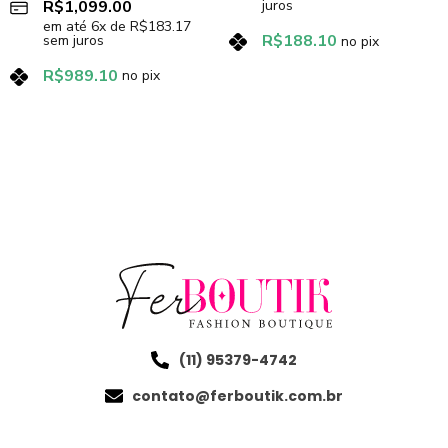
R$
1,099.00
juros
em até
6
x de
R$
183.17
R$
188.10
sem juros
no pix
R$
989.10
no pix
(11) 95379-4742
contato@ferboutik.com.br