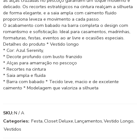
as alças cruzadas no pescoço garantem um toque moderno e
delicado. Os recortes estratégicos na cintura realçam a silhueta
de forma elegante, e a saia ampla com caimento fluido
proporciona leveza e movimento a cada passo.
O acabamento com babado na barra completa o design com
romantismo e sofisticação. Ideal para casamentos, madrinhas,
formaturas, festas, eventos ao ar livre e ocasiões especiais.
Detalhes do produto * Vestido longo
* Cor: Azul Serenity,
* Decote profundo com busto franzido
* Alças para amarração no pescoço
* Recortes na cintura
* Saia ampla e fluida
* Barra com babado * Tecido leve, macio e de excelente
caimento * Modelagem que valoriza a silhueta
SKU:
N / A
Categories:
Festa
,
Closet Deluxe
,
Lançamentos
,
Vestido Longo
,
Vestidos