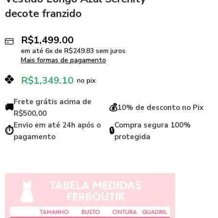
decote franzido
R$
1,499.00
em até
6
x de
R$
249.83
sem juros
Mais formas de pagamento
R$
1,349.10
no pix
Frete grátis acima de
🚚
💰
10% de desconto no Pix
R$500,00
Envio em até 24h após o
Compra segura 100%
⏱️
🔒
pagamento
protegida