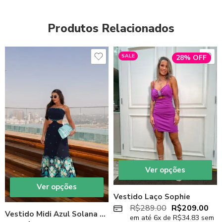
Produtos Relacionados
SALE
28% OFF
Ver opções
Ver opções
Vestido Laço Sophie
R$
289.00
R$
209.00
Vestido Midi Azul Solana Azul
em até
6
x de
R$
34.83
sem