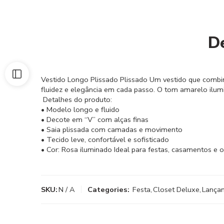
D
Vestido Longo Plissado Plissado Um vestido que combina
fluidez e elegância em cada passo. O tom amarelo ilumin
Detalhes do produto:
• Modelo longo e fluido
• Decote em “V” com alças finas
• Saia plissada com camadas e movimento
• Tecido leve, confortável e sofisticado
• Cor: Rosa iluminado Ideal para festas, casamentos e
SKU:
N / A
Categories:
Festa
,
Closet Deluxe
,
Lança