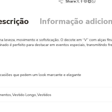
Share
escrição
Informação adicion
 leveza, movimento e sofisticação. O decote em “V” com alças finas
ado é perfeito para destacar em eventos especiais, transmitindo fre
 ocasiões que pedem um look marcante e elegante
mentos
,
Vestido Longo
,
Vestidos