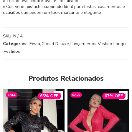
• Tecido leve, confortável e sofisticado
• Cor: verde pistache iluminado Ideal para festas, casamentos e
ocasiões que pedem um look marcante e elegante
SKU:
N / A
Categories:
Festa
,
Closet Deluxe
,
Lançamentos
,
Vestido Longo
,
Vestidos
Produtos Relacionados
SALE
SALE
65% OFF
67% OFF