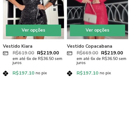
Ver opções
Ver opções
Vestido Kiara
Vestido Copacabana
R$
619.00
R$
219.00
R$
669.00
R$
219.00
em até
6
x de
R$
36.50
sem
em até
6
x de
R$
36.50
sem
juros
juros
R$
197.10
R$
197.10
no pix
no pix