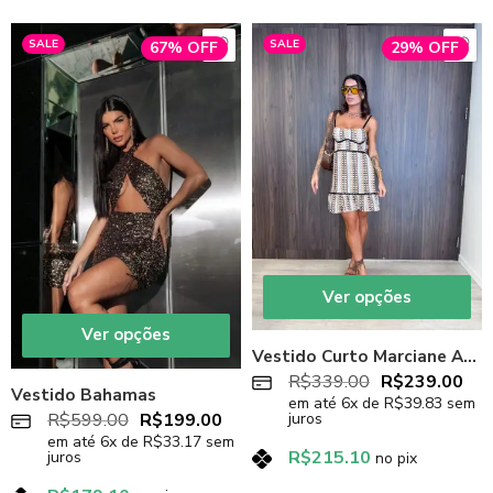
SALE
SALE
67% OFF
29% OFF
Ver opções
Ver opções
Vestido Curto Marciane Areia
R$
339.00
R$
239.00
Vestido Bahamas
em até
6
x de
R$
39.83
sem
R$
599.00
R$
199.00
juros
em até
6
x de
R$
33.17
sem
R$
215.10
juros
no pix