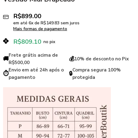
R$
899.00
em até
6
x de
R$
149.83
sem juros
Mais formas de pagamento
R$
809.10
no pix
Frete grátis acima de
🚚
💰
10% de desconto no Pix
R$500,00
Envio em até 24h após o
Compra segura 100%
⏱️
🔒
pagamento
protegida