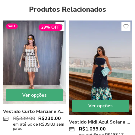
Produtos Relacionados
SALE
29% OFF
Ver opções
Ver opções
Vestido Curto Marciane Areia
R$
339.00
R$
239.00
Vestido Midi Azul Solana Azul
em até
6
x de
R$
39.83
sem
R$
1,099.00
juros
em até
6
x de
R$
183.17