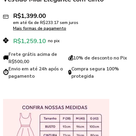
R$
1,399.00
em até
6
x de
R$
233.17
sem juros
Mais formas de pagamento
R$
1,259.10
no pix
Frete grátis acima de
🚚
💰
10% de desconto no Pix
R$500,00
Envio em até 24h após o
Compra segura 100%
⏱️
🔒
pagamento
protegida