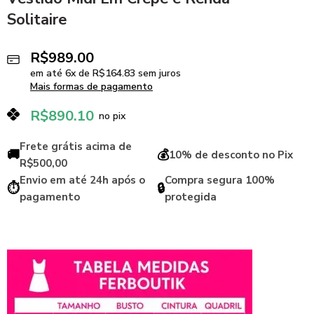
Solitaire
R$
989.00
em até
6
x de
R$
164.83
sem juros
Mais formas de pagamento
R$
890.10
no pix
Frete grátis acima de
🚚
💰
10% de desconto no Pix
R$500,00
Envio em até 24h após o
Compra segura 100%
⏱️
🔒
pagamento
protegida