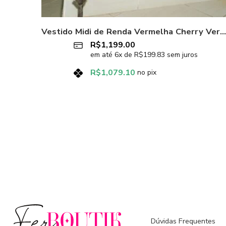
Vestido Midi de Renda Vermelha Cherry Vermelho
R$
1,199.00
em até
6
x de
R$
199.83
sem juros
R$
1,079.10
no pix
Dúvidas Frequentes