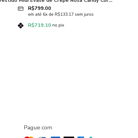
Vestido Midi Evasê de Crepe Rosa Candy Cor-de-rosa
R$
799.00
em até
6
x de
R$
133.17
sem juros
R$
719.10
no pix
Pague com