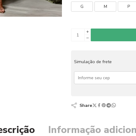
G
M
P
Simulação de frete
Share
escrição
Informação adicion