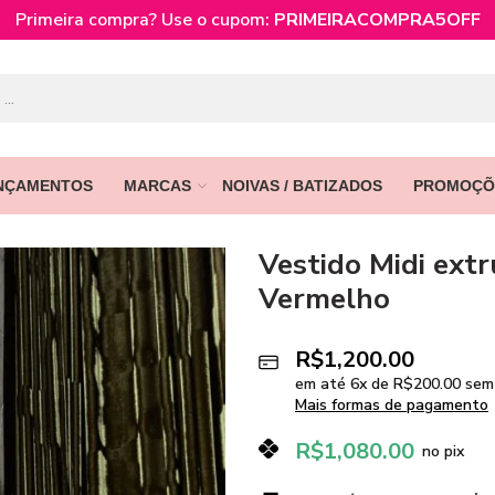
Primeira compra? Use o cupom:
PRIMEIRACOMPRA5OFF
NÇAMENTOS
MARCAS
NOIVAS / BATIZADOS
PROMOÇÕ
Vestido Midi ext
Vermelho
R$
1,200.00
em até
6
x de
R$
200.00
sem 
Mais formas de pagamento
R$
1,080.00
no pix