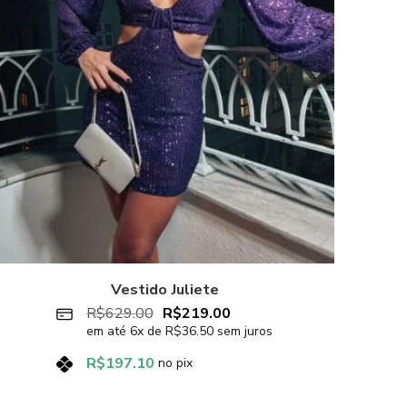
Vestido Juliete
Ves
R$
629.00
R$
219.00
em até
6
x de
R$
36.50
sem juros
R$
197.10
no pix