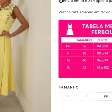
⏱️
Envio em até 24h após o 
Vestido midi amarelo em tecido
TAMANHO
M
P
PP