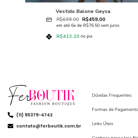
Vestido Balone Geysa
R$
699.00
R$
459.00
em até
6
x de
R$
76.50
sem juros
R$
413.10
no pix
Dúvidas Frequentes
Formas de Pagament
(11) 95379-4742
Links Úteis
contato@ferboutik.com.br
Conheça nossa loja físi