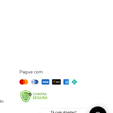
Pague com
ção
Tá com dúvidas?