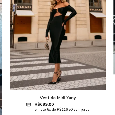
Vestido Midi Yany
R$
699.00
em até
6
x de
R$
116.50
sem juros