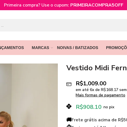
Primeira compra? Use o cupom:
PRIMEIRACOMPRA5OFF
NÇAMENTOS
MARCAS
NOIVAS / BATIZADOS
PROMOÇÕ
Vestido Midi Fer
R$
1,009.00
em até
6
x de
R$
168.17
sem 
Mais formas de pagamento
R$
908.10
no pix
🚚
Frete grátis acima de R$5