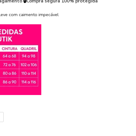
🔒
pagamento
Compra segura 100% protegida
 leve com caimento impecável