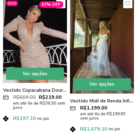
SALE
67% OFF
Ver opções
Ver opções
Vestido Copacabana Dourado
R$
669.00
R$
219.00
Vestido Midi de Renda Infinity Off-White
em até
6
x de
R$
36.50
sem
R$
1,199.00
juros
em até
6
x de
R$
199.83
R$
197.10
sem juros
no pix
R$
1,079.10
no pix