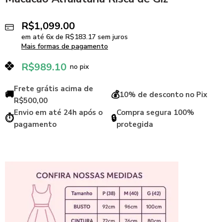
R$
1,099.00
em até
6
x de
R$
183.17
sem juros
Mais formas de pagamento
R$
989.10
no pix
Frete grátis acima de
🚚
💰
10% de desconto no Pix
R$500,00
Envio em até 24h após o
Compra segura 100%
⏱️
🔒
pagamento
protegida