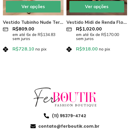
Ver opções
Ver opções
Vestido Tubinho Nude Terracota Chic
Vestido Midi de Renda Floral Preto
R$
809.00
R$
1,020.00
em até
6
x de
R$
134.83
em até
6
x de
R$
170.00
sem juros
sem juros
R$
728.10
R$
918.00
no pix
no pix
(11) 95379-4742
contato@ferboutik.com.br