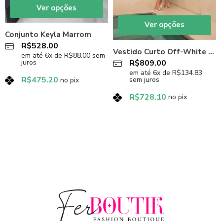
Ver opções
Ver opções
Conjunto Keyla Marrom
R$
528.00
Vestido Curto Off-White Essence
em até
6
x de
R$
88.00
sem
R$
809.00
juros
em até
6
x de
R$
134.83
R$
475.20
sem juros
no pix
R$
728.10
no pix