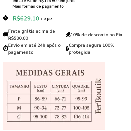
em até
6
x de
R$
116.50
sem juros
Mais formas de pagamento
R$
629.10
no pix
Frete grátis acima de
🚚
💰
10% de desconto no Pix
R$500,00
Envio em até 24h após o
Compra segura 100%
⏱️
🔒
pagamento
protegida