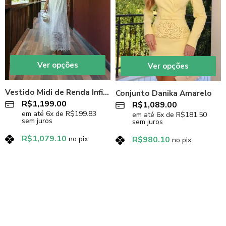
Ver opções
Ver opções
Vestido Midi de Renda Infinity Off-White
Conjunto Danika Amarelo
R$
1,199.00
R$
1,089.00
em até
6
x de
R$
199.83
em até
6
x de
R$
181.50
sem juros
sem juros
R$
1,079.10
no pix
R$
980.10
no pix